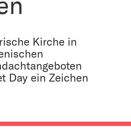
en
ische Kirche in
menischen
ndachtangeboten
et Day ein Zeichen