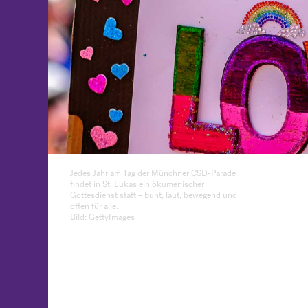
Jedes Jahr am Tag der Münchner CSD-Parade
findet in St. Lukas ein ökumenischer
Gottesdienst statt – bunt, laut, bewegend und
offen für alle.
Bild: GettyImages