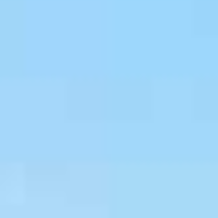
Bestattung
Kirche und Geld
Aktiv gegen Missbrauch
Kirchenjahr
Reformprozess PUK
Bildung und Gesellschaft
Ökumene
Arbeiten bei der Kirche
Tourismus
Religion in der Schule
Weltanschauungsfragen
Kunst
Gegen Rechtsextremismus