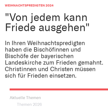
Bestattung
Kirche und Geld
WEIHNACHTSPREDIGTEN 2024
Aktiv gegen Missbrauch
Kirchenjahr
"Von jedem kann
Reformprozess PUK
Friede ausgehen"
Bildung und Gesellschaft
Ökumene
Arbeiten bei der Kirche
Tourismus
In Ihren Weihnachtspredigten
Religion in der Schule
haben die Bischöfinnen und
Bischöfe der bayerischen
Weltanschauungsfragen
Kunst
Landeskirche zum Frieden gemahnt.
Christinnen und Christen müssen
Gegen Rechtsextremismus
sich für Frieden einsetzen.
Aktuelle Themen
Themen 2026