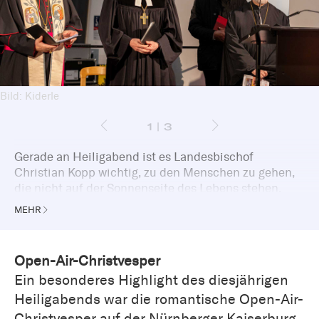
Bild: Kiderle
1 | 3
Gerade an Heiligabend ist es Landesbischof
Christian Kopp wichtig, zu den Menschen zu gehen,
die nicht auf der Sonnenseite des Lebens stehen.
Zusammen mit dem katholischen Weihbischof
MEHR
Wolfgang Bischof hielt er deshalb am Nachmittag
einen ökumenischen Gottesdienst in der
Bahnhofsmission München.
Open-Air-Christvesper
Ein besonderes Highlight des diesjährigen
Heiligabends war die romantische Open-Air-
Christvesper auf der Nürnberger Kaiserburg.