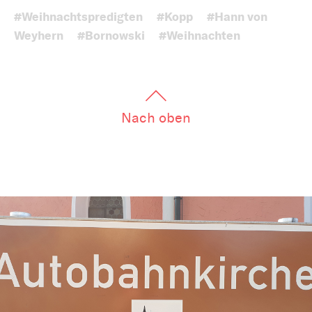
#Weihnachtspredigten
#Kopp
#Hann von
Weyhern
#Bornowski
#Weihnachten
Nach oben