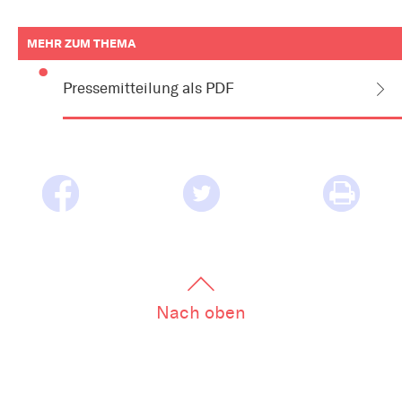
MEHR ZUM THEMA
weitere
Informationen
Pressemitteilung als PDF
zum
Artikel
als
Downloads
oder
Links
Nach oben