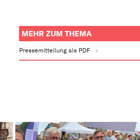
MEHR ZUM THEMA
weitere
Informationen
Pressemitteilung als PDF
zum
Artikel
als
Downloads
oder
Links