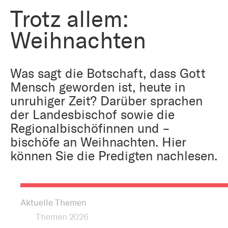
Bestattung
Kirche und Geld
Trotz allem:
Aktiv gegen Missbrauch
Kirchenjahr
Weihnachten
Reformprozess PUK
Bildung und Gesellschaft
Ökumene
Was sagt die Botschaft, dass Gott
Arbeiten bei der Kirche
Mensch geworden ist, heute in
Tourismus
Religion in der Schule
unruhiger Zeit? Darüber sprachen
der Landesbischof sowie die
Weltanschauungsfragen
Regionalbischöfinnen und –
Kunst
bischöfe an Weihnachten. Hier
können Sie die Predigten nachlesen.
Gegen Rechtsextremismus
Aktuelle Themen
Themen 2026