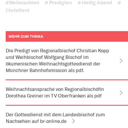
#Weihnachten
# Predigten
# Heilig Abend
#
Christfest
MEHR ZUM THEMA
weitere
Informationen
Die Predigt von Regionalbischof Christian Kopp
zum
und Weihbischof Wolfgang Bischof im
Artikel
als
ökumenischen Weihnachtsgottesdienst der
Downloads
oder
Münchner Bahnhofsmission als pdf.
Links
Weihnachtsansprache von Regionalbischöfin
Dorothea Greiner im TV Oberfranken als pdf
Der Gottesdienst mit dem Landesbischof zum
Nachsehen auf br-online.de