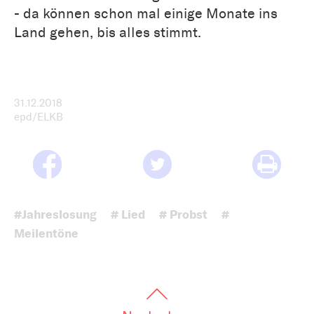
- da können schon mal einige Monate ins
Land gehen, bis alles stimmt.
31.12.2018
epd/ELKB
#Jahreslosung
# Lied
# Probst
#
Meilentöne