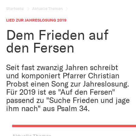
Bestattung
Kirche und Geld
Startseite
Aktuelle Themen
Aktiv gegen Missbrauch
Kirchenjahr
LIED ZUR JAHRESLOSUNG 2019
Reformprozess PUK
Dem Frieden auf
Bildung und Gesellschaft
Ökumene
den Fersen
Arbeiten bei der Kirche
Tourismus
Religion in der Schule
Seit fast zwanzig Jahren schreibt
Weltanschauungsfragen
und komponiert Pfarrer Christian
Kunst
Probst einen Song zur Jahreslosung.
Für 2019 ist es "Auf den Fersen"
Gegen Rechtsextremismus
passend zu "Suche Frieden und jage
ihm nach" aus Psalm 34.