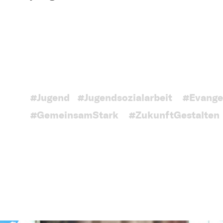
#Jugend
#Jugendsozialarbeit
#Evange
#GemeinsamStark
#ZukunftGestalten