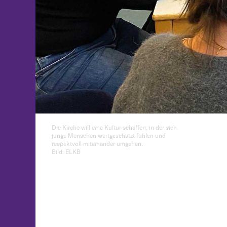
Die Kirche will eine Kultur schaffen, in der sich
junge Menschen wertgeschätzt fühlen und
respektvoll miteinander umgehen.
Bild: ELKB