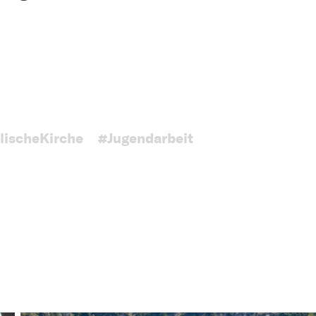
lischeKirche
#Jugendarbeit