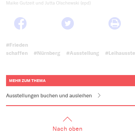
Maike Gutzeit und Jutta Olschewski (epd)
#Frieden
schaffen
#Nürnberg
#Ausstellung
#Leihausste
MEHR ZUM THEMA
weitere
Informationen
Ausstellungen buchen und ausleihen
zum
Artikel
als
Downloads
oder
Links
Nach oben