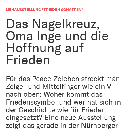
Bestattung
Kirche und Geld
LEIHAUSSTELLUNG "FRIEDEN SCHAFFEN"
Aktiv gegen Missbrauch
Kirchenjahr
Das Nagelkreuz,
Reformprozess PUK
Bildung und Gesellschaft
Oma Inge und die
Ökumene
Arbeiten bei der Kirche
Hoffnung auf
Tourismus
Religion in der Schule
Frieden
Weltanschauungsfragen
Kunst
Für das Peace-Zeichen streckt man
Zeige- und Mittelfinger wie ein V
Gegen Rechtsextremismus
nach oben: Woher kommt das
Friedenssymbol und wer hat sich in
der Geschichte wie für Frieden
eingesetzt? Eine neue Ausstellung
zeigt das gerade in der Nürnberger