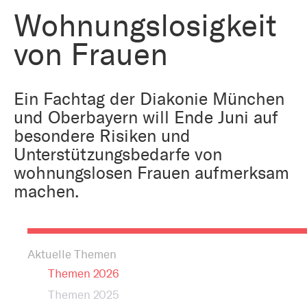
Bestattung
Kirche und Geld
Wohnungslosigkeit
Aktiv gegen Missbrauch
Kirchenjahr
von Frauen
Reformprozess PUK
Bildung und Gesellschaft
Ökumene
Ein Fachtag der Diakonie München
Arbeiten bei der Kirche
und Oberbayern will Ende Juni auf
Tourismus
Religion in der Schule
besondere Risiken und
Unterstützungsbedarfe von
Weltanschauungsfragen
wohnungslosen Frauen aufmerksam
Kunst
machen.
Gegen Rechtsextremismus
Aktuelle Themen
Themen 2026
Themen 2025