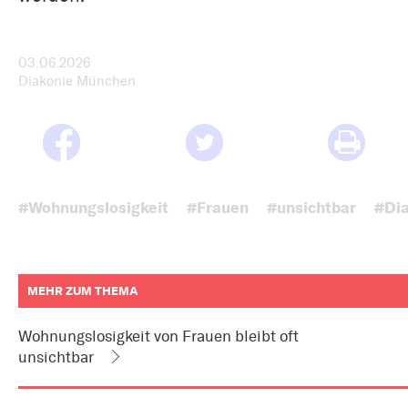
03.06.2026
Diakonie München
#Wohnungslosigkeit
#Frauen
#unsichtbar
#Dia
MEHR ZUM THEMA
weitere
Informationen
Wohnungslosigkeit von Frauen bleibt oft
zum
unsichtbar
Artikel
als
Downloads
oder