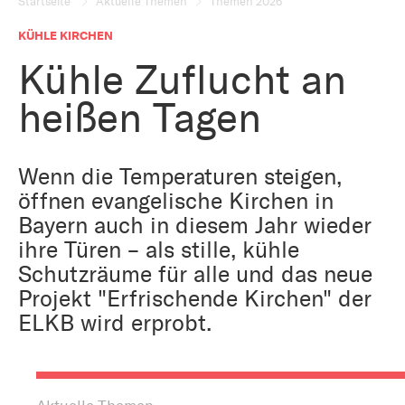
Bestattung
Startseite
Aktuelle Themen
Themen 2026
Kirche und Geld
Aktiv gegen Missbrauch
KÜHLE KIRCHEN
Kirchenjahr
Kühle Zuflucht an
Reformprozess PUK
Bildung und Gesellschaft
heißen Tagen
Ökumene
Arbeiten bei der Kirche
Tourismus
Religion in der Schule
Wenn die Temperaturen steigen,
öffnen evangelische Kirchen in
Weltanschauungsfragen
Bayern auch in diesem Jahr wieder
Kunst
ihre Türen – als stille, kühle
Schutzräume für alle und das neue
Gegen Rechtsextremismus
Projekt "Erfrischende Kirchen" der
ELKB wird erprobt.