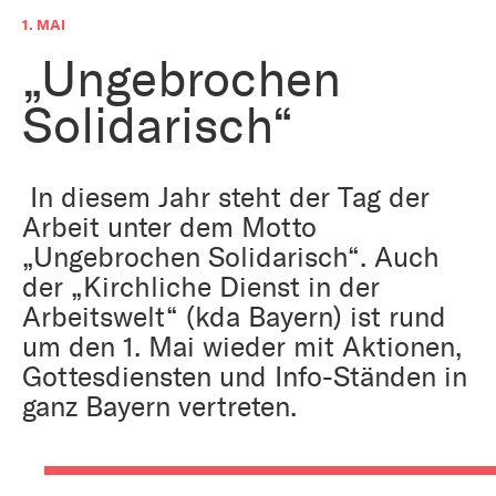
Bestattung
Kirche und Geld
1. MAI
Aktiv gegen Missbrauch
Kirchenjahr
„Ungebrochen
Reformprozess PUK
Solidarisch“
Bildung und Gesellschaft
Ökumene
Arbeiten bei der Kirche
Tourismus
In diesem Jahr steht der Tag der
Religion in der Schule
Arbeit unter dem Motto
„Ungebrochen Solidarisch“. Auch
Weltanschauungsfragen
Kunst
der „Kirchliche Dienst in der
Arbeitswelt“ (kda Bayern) ist rund
Gegen Rechtsextremismus
um den 1. Mai wieder mit Aktionen,
Gottesdiensten und Info-Ständen in
ganz Bayern vertreten.