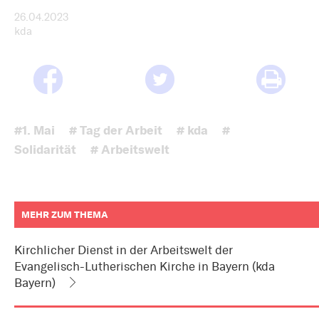
26.04.2023
kda
#1. Mai
# Tag der Arbeit
# kda
#
Solidarität
# Arbeitswelt
MEHR ZUM THEMA
weitere
Informationen
Kirchlicher Dienst in der Arbeitswelt der
zum
Evangelisch-Lutherischen Kirche in Bayern (kda
Artikel
als
Bayern)
Downloads
oder
Links