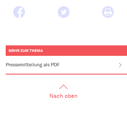
MEHR ZUM THEMA
weitere
Informationen
Pressemitteilung als PDF
zum
Artikel
als
Downloads
oder
Links
Nach oben