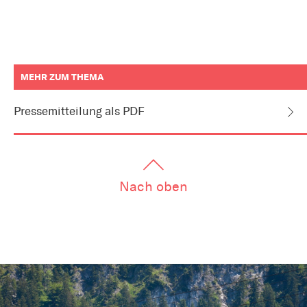
MEHR ZUM THEMA
weitere
Informationen
Pressemitteilung als PDF
zum
Artikel
als
Downloads
oder
Links
Nach oben