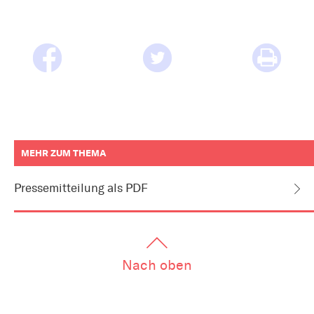
MEHR ZUM THEMA
weitere
Informationen
Pressemitteilung als PDF
zum
Artikel
als
Downloads
oder
Links
Nach oben