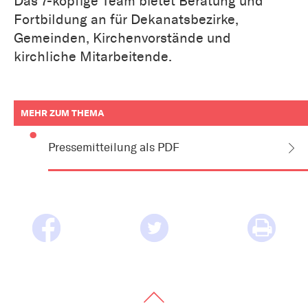
Das 7-köpfige Team bietet Beratung und
Fortbildung an für Dekanatsbezirke,
Gemeinden, Kirchenvorstände und
kirchliche Mitarbeitende.
MEHR ZUM THEMA
weitere
Informationen
Pressemitteilung als PDF
zum
Artikel
als
Downloads
oder
Links