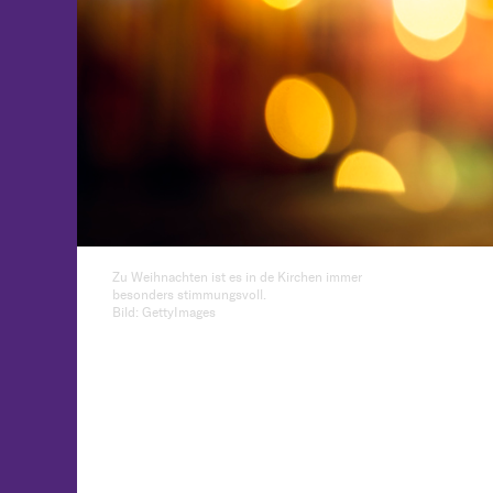
Zu Weihnachten ist es in de Kirchen immer
besonders stimmungsvoll.
Bild: GettyImages