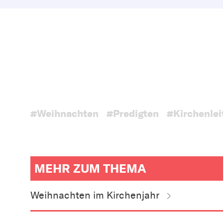
#Weihnachten
#Predigten
#Kirchenlei
MEHR ZUM THEMA
weitere
Informationen
Weihnachten im Kirchenjahr
zum
Artikel
als
Downloads
oder