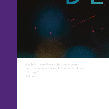
Was hält unsere Gesellschaft zusammen – in
der Kommune, in Bayern, in Deutschland und
in Europa?
Bild: lndd