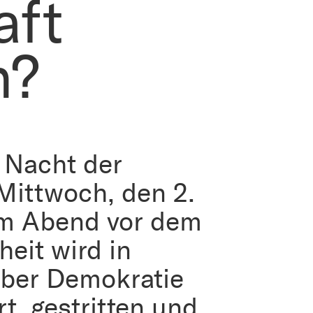
aft
n?
 Nacht der
Mittwoch, den 2.
Am Abend vor dem
eit wird in
über Demokratie
rt, gestritten und