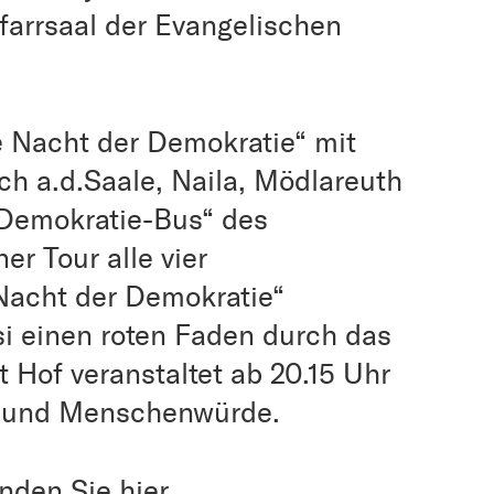
farrsaal der Evangelischen
e Nacht der Demokratie“ mit
h a.d.Saale, Naila, Mödlareuth
„Demokratie-Bus“ des
er Tour alle vier
Nacht der Demokratie“
si einen roten Faden durch das
 Hof veranstaltet ab 20.15 Uhr
e und Menschenwürde.
inden Sie
hier
.