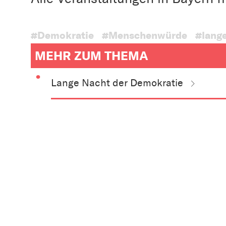
#Demokratie
#Menschenwürde
#lang
MEHR ZUM THEMA
weitere
Informationen
Lange Nacht der Demokratie
zum
Artikel
als
Downloads
oder
Links