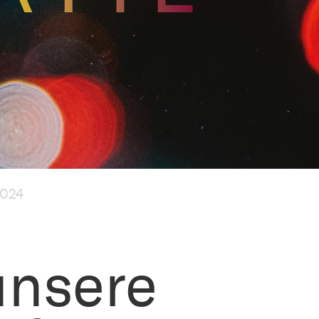
024
unsere