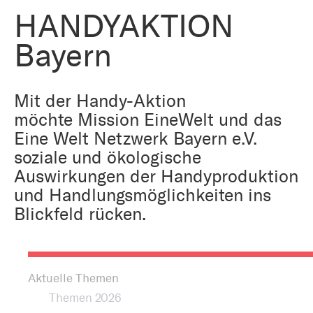
Bestattung
Kirche und Geld
HANDYAKTION
Aktiv gegen Missbrauch
Kirchenjahr
Bayern
Reformprozess PUK
Bildung und Gesellschaft
Ökumene
Mit der Handy-Aktion
Arbeiten bei der Kirche
möchte Mission EineWelt und das
Tourismus
Religion in der Schule
Eine Welt Netzwerk Bayern e.V.
soziale und ökologische
Weltanschauungsfragen
Auswirkungen der Handyproduktion
Kunst
und Handlungsmöglichkeiten ins
Blickfeld rücken.
Gegen Rechtsextremismus
Aktuelle Themen
Themen 2026