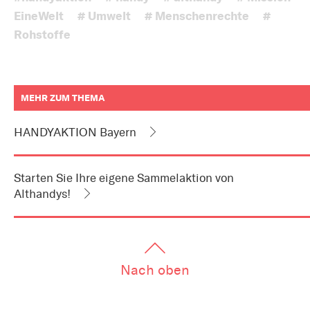
EineWelt
# Umwelt
# Menschenrechte
#
Rohstoffe
MEHR ZUM THEMA
weitere
Informationen
HANDYAKTION Bayern
zum
Artikel
als
Downloads
Starten Sie Ihre eigene Sammelaktion von
oder
Links
Althandys!
Nach oben