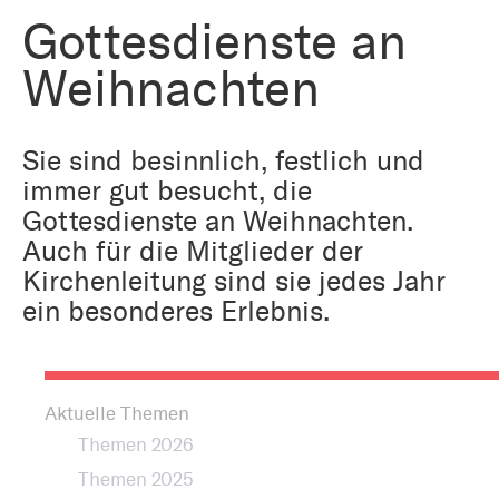
Bestattung
Kirche und Geld
Gottesdienste an
Aktiv gegen Missbrauch
Kirchenjahr
Weihnachten
Reformprozess PUK
Bildung und Gesellschaft
Ökumene
Sie sind besinnlich, festlich und
Arbeiten bei der Kirche
immer gut besucht, die
Tourismus
Religion in der Schule
Gottesdienste an Weihnachten.
Auch für die Mitglieder der
Weltanschauungsfragen
Kirchenleitung sind sie jedes Jahr
Kunst
ein besonderes Erlebnis.
Gegen Rechtsextremismus
Aktuelle Themen
Themen 2026
Themen 2025