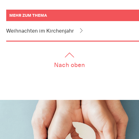
MEHR ZUM THEMA
weitere
Informationen
Weihnachten im Kirchenjahr
zum
Artikel
als
Downloads
oder
Links
Nach oben