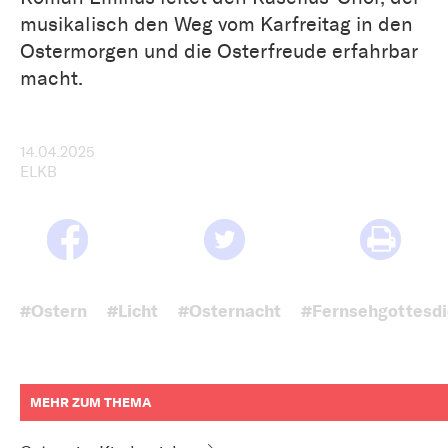
musikalisch den Weg vom Karfreitag in den
Ostermorgen und die Osterfreude erfahrbar
macht.
14.04.2025
ELKB
#Ostern
#Licht
#Osternacht
#Fernsehgottesdi
MEHR ZUM THEMA
weitere
Informationen