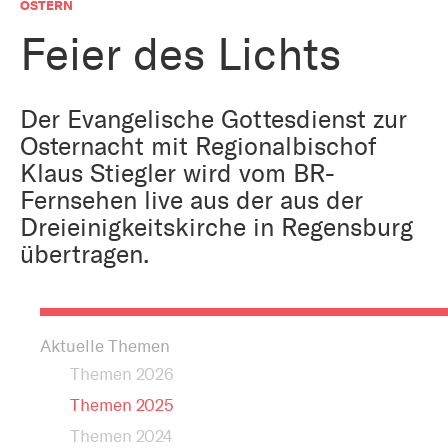
Bestattung
OSTERN
Kirche und Geld
Aktiv gegen Missbrauch
Feier des Lichts
Kirchenjahr
Reformprozess PUK
Bildung und Gesellschaft
Der Evangelische Gottesdienst zur
Ökumene
Osternacht mit Regionalbischof
Arbeiten bei der Kirche
Klaus Stiegler wird vom BR-
Tourismus
Religion in der Schule
Fernsehen live aus der aus der
Dreieinigkeitskirche in Regensburg
Weltanschauungsfragen
übertragen.
Kunst
Gegen Rechtsextremismus
Aktuelle Themen
Themen 2026
Themen 2025
Themen 2024