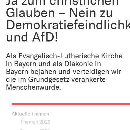
Ja zum christlichen
Bestattung
Kirche und Geld
Glauben – Nein zu
Aktiv gegen Missbrauch
Kirchenjahr
Demokratiefeindlichk
Reformprozess PUK
Bildung und Gesellschaft
und AfD!
Ökumene
Arbeiten bei der Kirche
Tourismus
Religion in der Schule
Als Evangelisch-Lutherische Kirche
in Bayern und als Diakonie in
Weltanschauungsfragen
Bayern bejahen und verteidigen wir
Kunst
die im Grundgesetz verankerte
Menschenwürde.
Gegen Rechtsextremismus
Aktuelle Themen
Themen 2026