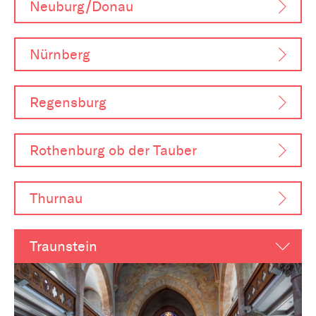
Neuburg/Donau
Nürnberg
Regensburg
Rothenburg ob der Tauber
Thurnau
Traunstein