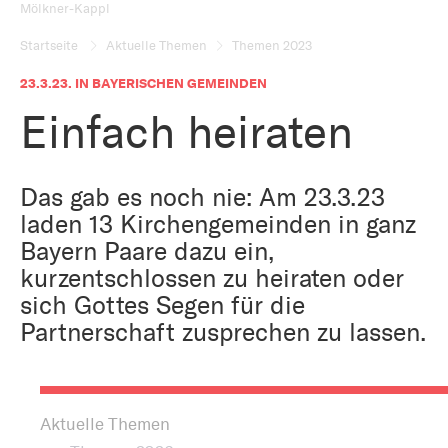
Bestattung
Mölkner-Kappl
Kirche und Geld
Aktiv gegen Missbrauch
Startseite
Aktuelle Themen
Themen 2023
Kirchenjahr
Reformprozess PUK
23.3.23. IN BAYERISCHEN GEMEINDEN
Bildung und Gesellschaft
Einfach heiraten
Ökumene
Arbeiten bei der Kirche
Tourismus
Religion in der Schule
Das gab es noch nie: Am 23.3.23
laden 13 Kirchengemeinden in ganz
Weltanschauungsfragen
Bayern Paare dazu ein,
Kunst
kurzentschlossen zu heiraten oder
sich Gottes Segen für die
Gegen Rechtsextremismus
Partnerschaft zusprechen zu lassen.
Aktuelle Themen