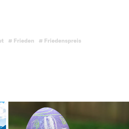
st
# Frieden
# Friedenspreis