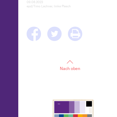
09.08.2023
epd/Timo Lechner, Imke Plesch
Nach oben