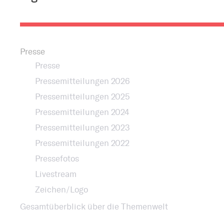
Bestattung
Kirche und Geld
Aktiv gegen Missbrauch
Kirchenjahr
Reformprozess PUK
Bildung und Gesellschaft
Presse
Ökumene
Presse
Arbeiten bei der Kirche
Pressemitteilungen 2026
Tourismus
Religion in der Schule
Pressemitteilungen 2025
Pressemitteilungen 2024
Weltanschauungsfragen
Kunst
Pressemitteilungen 2023
Pressemitteilungen 2022
Gegen Rechtsextremismus
Pressefotos
Livestream
Zeichen/Logo
Gesamtüberblick über die Themenwelt