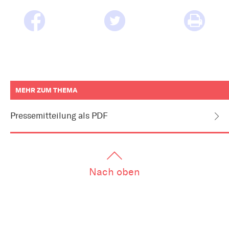
MEHR ZUM THEMA
weitere
Informationen
Pressemitteilung als PDF
zum
Artikel
als
Downloads
oder
Links
Nach oben