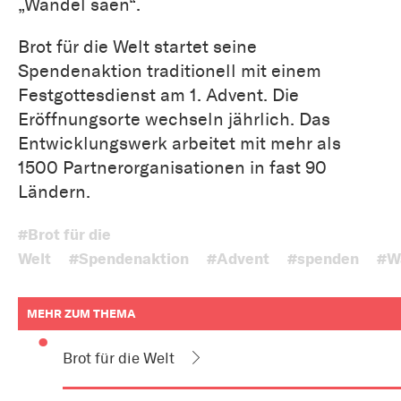
„Wandel säen“.
Brot für die Welt startet seine
Spendenaktion traditionell mit einem
Festgottesdienst am 1. Advent. Die
Eröffnungsorte wechseln jährlich. Das
Entwicklungswerk arbeitet mit mehr als
1500 Partnerorganisationen in fast 90
Ländern.
#Brot für die
Welt
#Spendenaktion
#Advent
#spenden
#W
MEHR ZUM THEMA
weitere
Informationen
Brot für die Welt
zum
Artikel
als