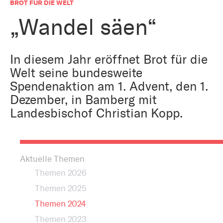
Bestattung
BROT FÜR DIE WELT
Kirche und Geld
Aktiv gegen Missbrauch
„Wandel säen“
Kirchenjahr
Reformprozess PUK
Bildung und Gesellschaft
In diesem Jahr eröffnet Brot für die
Ökumene
Welt seine bundesweite
Arbeiten bei der Kirche
Spendenaktion am 1. Advent, den 1.
Tourismus
Religion in der Schule
Dezember, in Bamberg mit
Landesbischof Christian Kopp.
Weltanschauungsfragen
Kunst
Gegen Rechtsextremismus
Aktuelle Themen
Themen 2026
Themen 2025
Themen 2024
Themen 2023