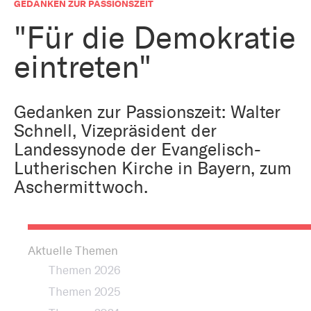
Bestattung
GEDANKEN ZUR PASSIONSZEIT
Kirche und Geld
Aktiv gegen Missbrauch
"Für die Demokratie
Kirchenjahr
eintreten"
Reformprozess PUK
Bildung und Gesellschaft
Ökumene
Arbeiten bei der Kirche
Gedanken zur Passionszeit: Walter
Tourismus
Schnell, Vizepräsident der
Religion in der Schule
Landessynode der Evangelisch-
Weltanschauungsfragen
Lutherischen Kirche in Bayern, zum
Kunst
Aschermittwoch.
Gegen Rechtsextremismus
Aktuelle Themen
Themen 2026
Themen 2025