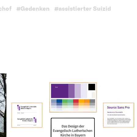
chof
#Gedenken
#assistierter Suizid