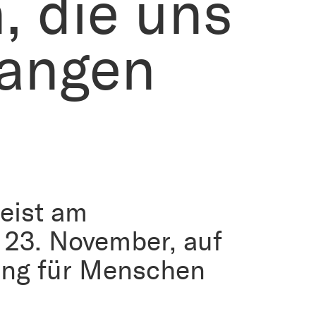
 die uns
gangen
eist am
 23. November, auf
ung für Menschen