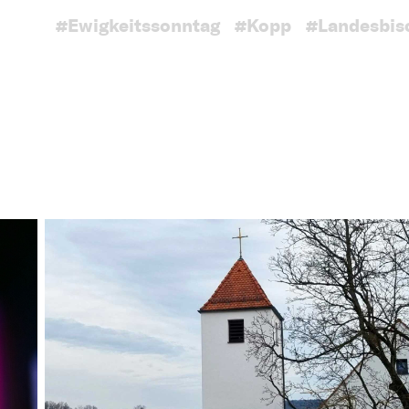
#Ewigkeitssonntag
#Kopp
#Landesbis