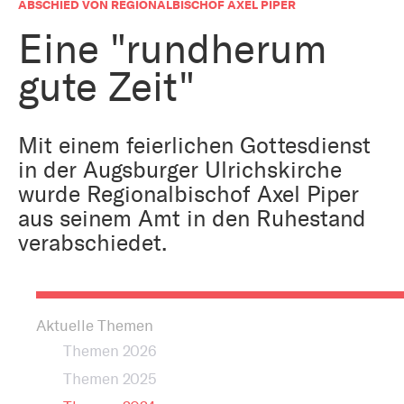
Bestattung
ABSCHIED VON REGIONALBISCHOF AXEL PIPER
Kirche und Geld
Aktiv gegen Missbrauch
Eine "rundherum
Kirchenjahr
gute Zeit"
Reformprozess PUK
Bildung und Gesellschaft
Ökumene
Arbeiten bei der Kirche
Mit einem feierlichen Gottesdienst
Tourismus
in der Augsburger Ulrichskirche
Religion in der Schule
wurde Regionalbischof Axel Piper
Weltanschauungsfragen
aus seinem Amt in den Ruhestand
Kunst
verabschiedet.
Gegen Rechtsextremismus
Aktuelle Themen
Themen 2026
Themen 2025