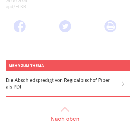
24.09.2024
epd/ELKB
MEHR ZUM THEMA
weitere
Informationen
Die Abschiedspredigt von Regioalbischof Piper
zum
als PDF
Artikel
als
Downloads
oder
Links
Nach oben