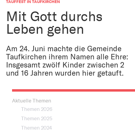
Bestattung
TAUFFEST IN TAUFKIRCHEN
Kirche und Geld
Aktiv gegen Missbrauch
Mit Gott durchs
Kirchenjahr
Leben gehen
Reformprozess PUK
Bildung und Gesellschaft
Ökumene
Arbeiten bei der Kirche
Am 24. Juni machte die Gemeinde
Tourismus
Taufkirchen ihrem Namen alle Ehre:
Religion in der Schule
Insgesamt zwölf Kinder zwischen 2
Weltanschauungsfragen
und 16 Jahren wurden hier getauft.
Kunst
Gegen Rechtsextremismus
Aktuelle Themen
Themen 2026
Themen 2025
Themen 2024