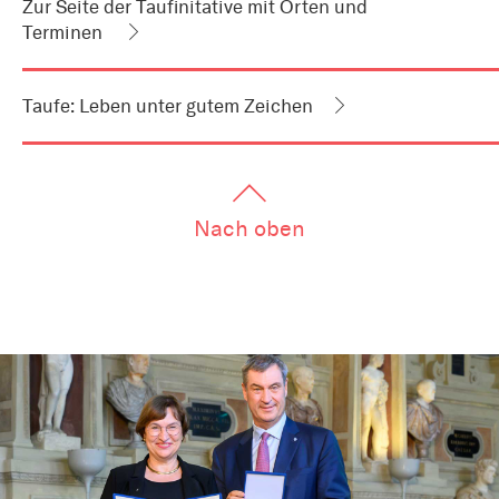
Zur Seite der Taufinitative mit Orten und
zum
Terminen
Artikel
als
Downloads
oder
Links
Taufe: Leben unter gutem Zeichen
Nach oben