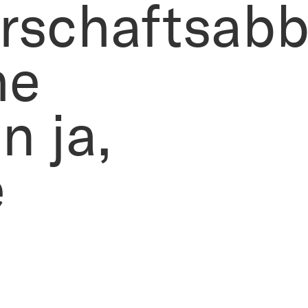
schaftsabb
he
n ja,
e