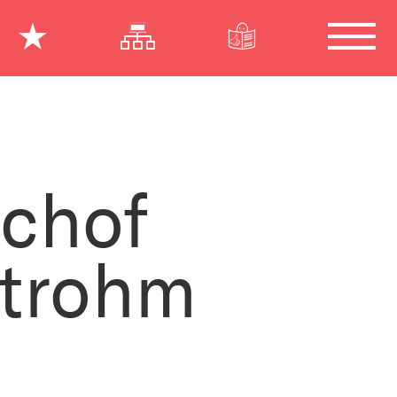
chof
Strohm