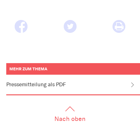
MEHR ZUM THEMA
weitere
Informationen
Pressemitteilung als PDF
zum
Artikel
als
Downloads
oder
Links
Nach oben