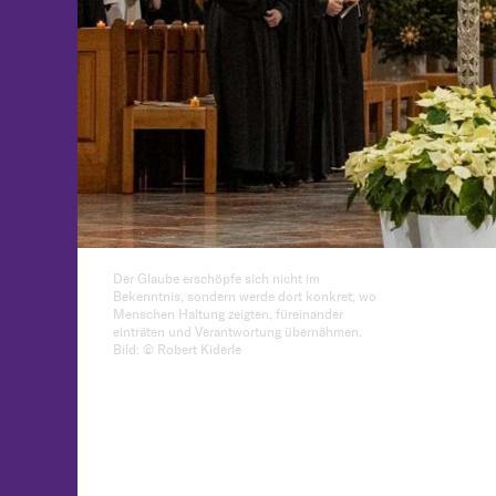
Der Glaube erschöpfe sich nicht im
Bekenntnis, sondern werde dort konkret, wo
Menschen Haltung zeigten, füreinander
einträten und Verantwortung übernähmen.
Bild: © Robert Kiderle