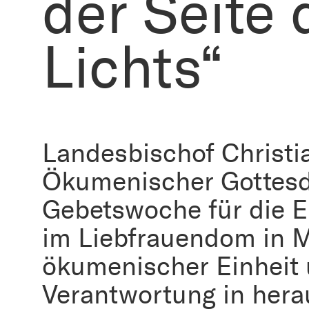
der Seite 
Lichts“
Landesbischof Christi
Ökumenischer Gottesd
Gebetswoche für die Ei
im Liebfrauendom in 
ökumenischer Einheit 
Verantwortung in hera