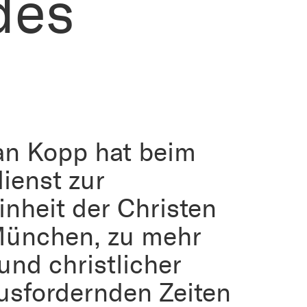
des
an Kopp hat beim
ienst zur
nheit der Christen
München, zu mehr
und christlicher
usfordernden Zeiten