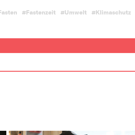
Fasten
#Fastenzeit
#Umwelt
#Klimaschutz