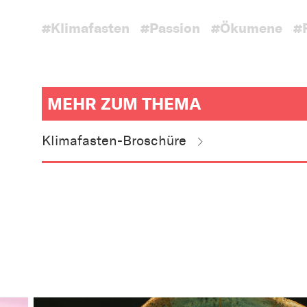
#Klimafasten
#Passion
#Ökumene
#
MEHR ZUM THEMA
weitere
Informationen
Klimafasten-Broschüre
zum
Artikel
als
Downloads
oder
Links