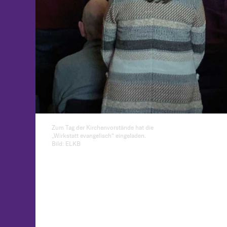
Zum Tag der Kirchenvorstände hat die
„Wirkstatt evangelisch“ eingeladen.
Bild: ELKB