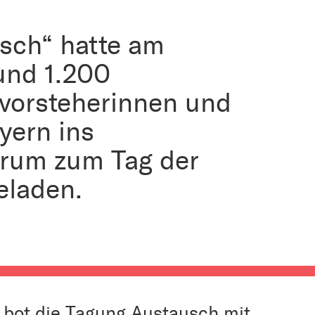
isch“ hatte am
und 1.200
vorsteherinnen und
yern ins
rum zum Tag der
eladen.
“ bot die Tagung Austausch mit