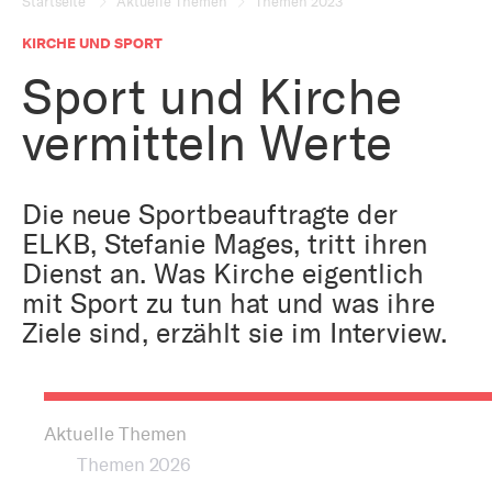
Bestattung
Startseite
Aktuelle Themen
Themen 2023
Kirche und Geld
Aktiv gegen Missbrauch
KIRCHE UND SPORT
Kirchenjahr
Sport und Kirche
Reformprozess PUK
Bildung und Gesellschaft
vermitteln Werte
Ökumene
Arbeiten bei der Kirche
Tourismus
Religion in der Schule
Die neue Sportbeauftragte der
ELKB, Stefanie Mages, tritt ihren
Weltanschauungsfragen
Dienst an. Was Kirche eigentlich
Kunst
mit Sport zu tun hat und was ihre
Ziele sind, erzählt sie im Interview.
Gegen Rechtsextremismus
Aktuelle Themen
Themen 2026