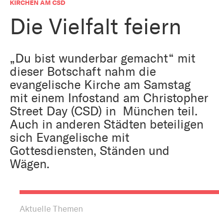
Bestattung
KIRCHEN AM CSD
Kirche und Geld
Aktiv gegen Missbrauch
Die Vielfalt feiern
Kirchenjahr
Reformprozess PUK
Bildung und Gesellschaft
„Du bist wunderbar gemacht“ mit
Ökumene
dieser Botschaft nahm die
Arbeiten bei der Kirche
evangelische Kirche am Samstag
Tourismus
Religion in der Schule
mit einem Infostand am Christopher
Street Day (CSD) in München teil.
Weltanschauungsfragen
Auch in anderen Städten beteiligen
Kunst
sich Evangelische mit
Gottesdiensten, Ständen und
Gegen Rechtsextremismus
Wägen.
Aktuelle Themen