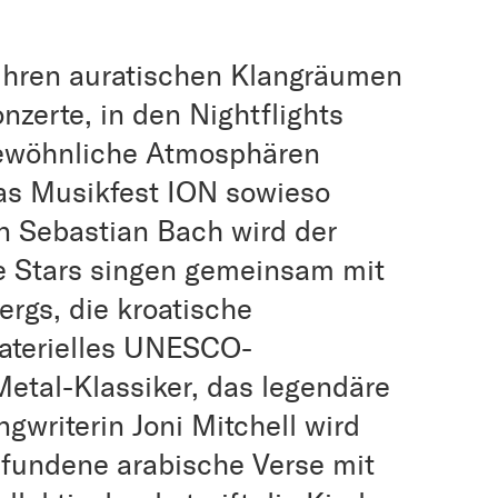
 ihren auratischen Klangräumen
nzerte, in den Nightflights
gewöhnliche Atmosphären
as Musikfest ION sowieso
n Sebastian Bach wird der
le Stars singen gemeinsam mit
rgs, die kroatische
materielles UNESCO-
Metal-Klassiker, das legendäre
gwriterin Joni Mitchell wird
mpfundene arabische Verse mit