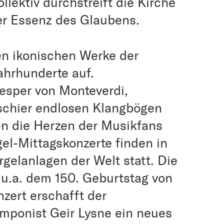
llektiv durchstreift die Kirche
er Essenz des Glaubens.
en ikonischen Werke der
ahrhunderte auf.
esper von Monteverdi,
schier endlosen Klangbögen
en die Herzen der Musikfans
el-Mittagskonzerte finden in
rgelanlagen der Welt statt. Die
 u.a. dem 150. Geburtstag von
zert erschafft der
mponist Geir Lysne ein neues