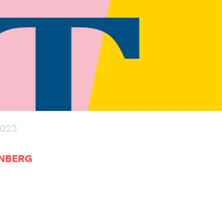
2023
RNBERG