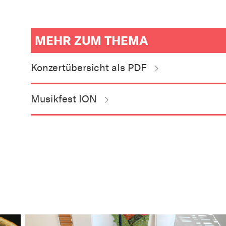
MEHR ZUM THEMA
weitere
Informationen
Konzertübersicht als PDF
zum
Artikel
als
Downloads
oder
Musikfest ION
Links