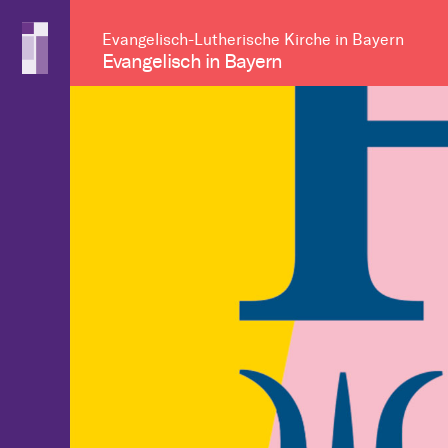
Evangelisch-Lutherische Kirche in Bayern
Evangelisch in Bayern