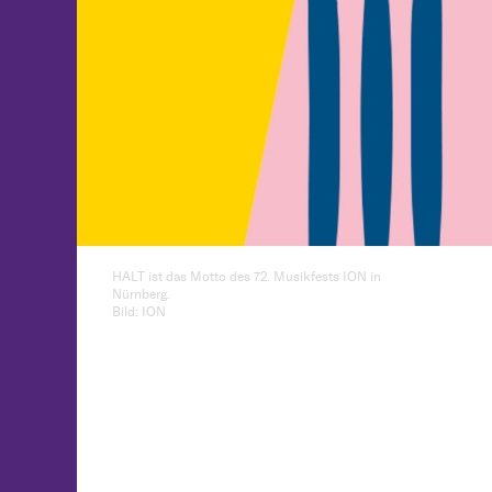
HALT ist das Motto des 72. Musikfests ION in
Nürnberg.
Bild: ION