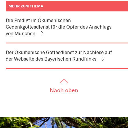
MEHR ZUM THEMA
weitere
Informationen
Die Predigt im Ökumenischen
zum
Gedenkgottesdienst für die Opfer des Anschlags
Artikel
als
von München
Downloads
oder
Links
Der Ökumenische Gottesdienst zur Nachlese auf
der Webseite des Bayerischen Rundfunks
Nach oben