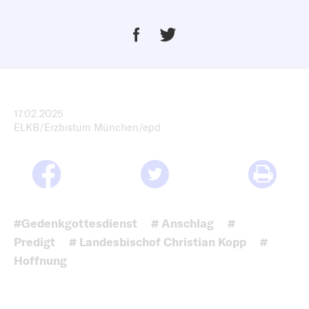
17.02.2025
ELKB/Erzbistum München/epd
#Gedenkgottesdienst
# Anschlag
#
Predigt
# Landesbischof Christian Kopp
#
Hoffnung