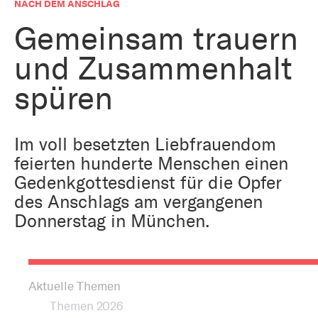
Bestattung
NACH DEM ANSCHLAG
Kirche und Geld
Aktiv gegen Missbrauch
Gemeinsam trauern
Kirchenjahr
und Zusammenhalt
Reformprozess PUK
Bildung und Gesellschaft
Ökumene
spüren
Arbeiten bei der Kirche
Tourismus
Religion in der Schule
Im voll besetzten Liebfrauendom
feierten hunderte Menschen einen
Weltanschauungsfragen
Kunst
Gedenkgottesdienst für die Opfer
des Anschlags am vergangenen
Gegen Rechtsextremismus
Donnerstag in München.
Aktuelle Themen
Themen 2026