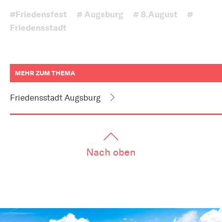
#Friedensfest
# Augsburg
# 8.August
#
Friedensstadt
MEHR ZUM THEMA
weitere
Informationen
Friedensstadt Augsburg
zum
Artikel
als
Downloads
oder
Links
Nach oben