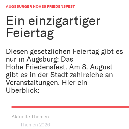
Bestattung
Kirche und Geld
AUGSBURGER HOHES FRIEDENSFEST
Aktiv gegen Missbrauch
Kirchenjahr
Ein einzigartiger
Reformprozess PUK
Feiertag
Bildung und Gesellschaft
Ökumene
Arbeiten bei der Kirche
Tourismus
Diesen gesetzlichen Feiertag gibt es
Religion in der Schule
nur in Augsburg: Das
Hohe Friedensfest. Am 8. August
Weltanschauungsfragen
Kunst
gibt es in der Stadt zahlreiche an
Veranstaltungen. Hier ein
Gegen Rechtsextremismus
Überblick:
Aktuelle Themen
Themen 2026