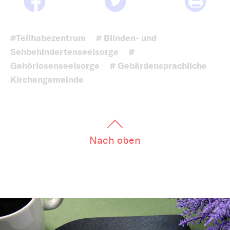
#Teilhabezentrum
# Blinden- und
Sehbehindertenseelsorge
#
Gehörlosenseelsorge
# Gebärdensprachliche
Kirchengemeinde
Nach oben