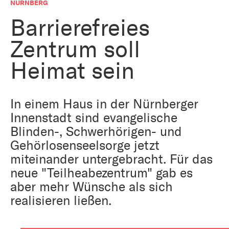
Bestattung
NÜRNBERG
Kirche und Geld
Aktiv gegen Missbrauch
Barrierefreies
Kirchenjahr
Zentrum soll
Reformprozess PUK
Bildung und Gesellschaft
Ökumene
Heimat sein
Arbeiten bei der Kirche
Tourismus
Religion in der Schule
In einem Haus in der Nürnberger
Innenstadt sind evangelische
Weltanschauungsfragen
Kunst
Blinden-, Schwerhörigen- und
Gehörlosenseelsorge jetzt
Gegen Rechtsextremismus
miteinander untergebracht. Für das
neue "Teilheabezentrum" gab es
aber mehr Wünsche als sich
realisieren ließen.