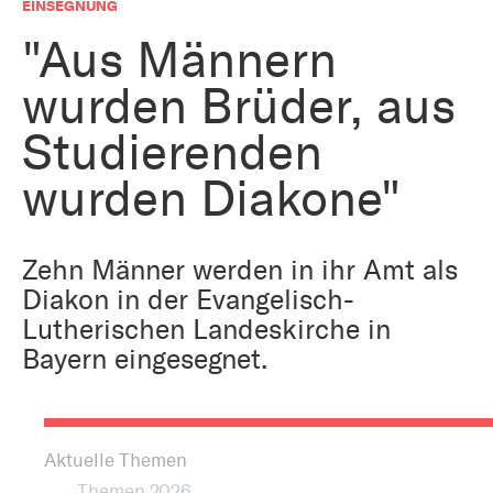
Bestattung
EINSEGNUNG
Kirche und Geld
Aktiv gegen Missbrauch
"Aus Männern
Kirchenjahr
wurden Brüder, aus
Reformprozess PUK
Bildung und Gesellschaft
Ökumene
Studierenden
Arbeiten bei der Kirche
wurden Diakone"
Tourismus
Religion in der Schule
Weltanschauungsfragen
Zehn Männer werden in ihr Amt als
Kunst
Diakon in der Evangelisch-
Lutherischen Landeskirche in
Gegen Rechtsextremismus
Bayern eingesegnet.
Aktuelle Themen
Themen 2026