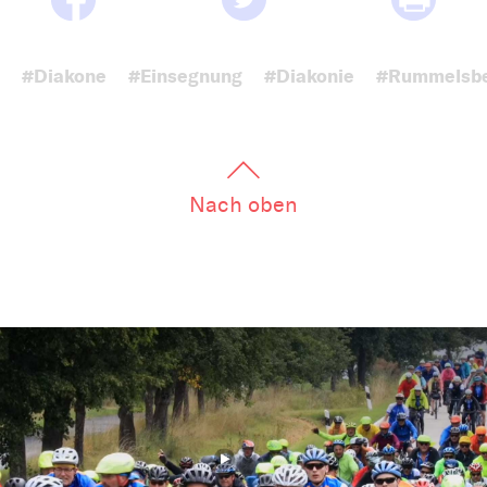
#Diakone
#Einsegnung
#Diakonie
#Rummelsb
Nach oben