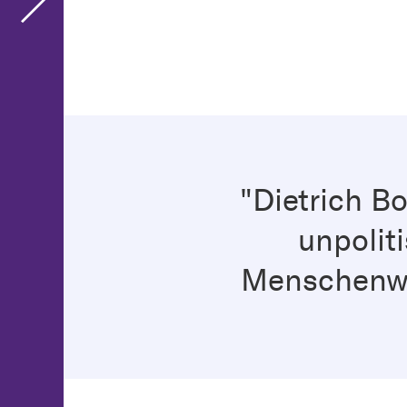
"Dietrich Bo
unpolit
Menschenwür