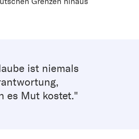
deutschen Grenzen hinaus
laube ist niemals
erantwortung,
 es Mut kostet."