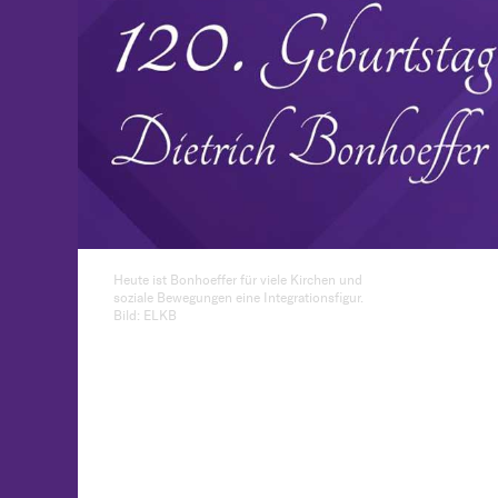
Heute ist Bonhoeffer für viele Kirchen und
soziale Bewegungen eine Integrationsfigur.
Bild: ELKB